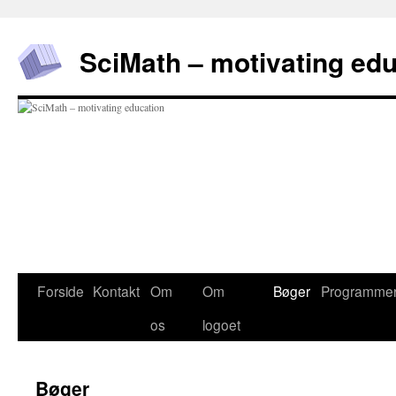
Hop
til
SciMath – motivating ed
indhold
Forside
Kontakt
Om
Om
Bøger
Programme
os
logoet
Bøger