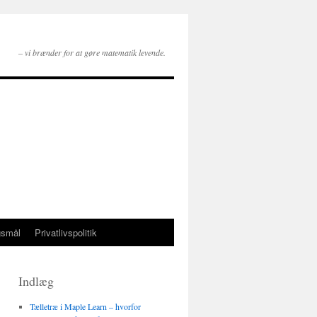
– vi brænder for at gøre matematik levende.
gsmål
Privatlivspolitik
Indlæg
Tælletræ i Maple Learn – hvorfor