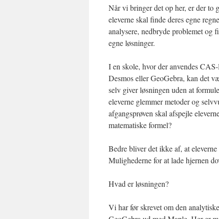
Når vi bringer det op her, er der to 
eleverne skal finde deres egne regn
analysere, nedbryde problemet og fi
egne løsninger.
I en skole, hvor der anvendes CAS
Desmos eller GeoGebra, kan det være
selv giver løsningen uden at formule
eleverne glemmer metoder og selvvu
afgangsprøven skal afspejle eleverne
matematiske formel?
Bedre bliver det ikke af, at eleverne 
Mulighederne for at lade hjernen d
Hvad er løsningen?
Vi har før skrevet om den analytiske 
GeoGebra ud med Maple. Her er man 