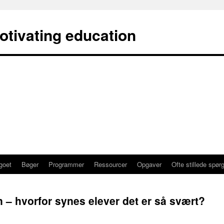
otivating education
goet
Bøger
Programmer
Ressourcer
Opgaver
Ofte stillede spør
 – hvorfor synes elever det er så svært?