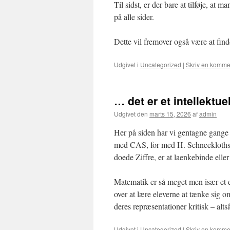
Til sidst, er der bare at tilføje, at
på alle sider.
Dette vil fremover også være at fin
Udgivet i
Uncategorized
|
Skriv en komme
… det er et intellektue
Udgivet den
marts 15, 2026
af
admin
Her på siden har vi gentagne gange 
med CAS, for med H. Schneekloths or
doede Ziffre, er at laenkebinde eller
Matematik er så meget men især et d
over at lære eleverne at tænke sig 
deres repræsentationer kritisk – altså
Udgivet i
Uncategorized
|
Skriv en komme