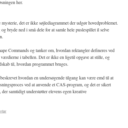
løsningen her.
re mysterie, det er ikke søjlediagrammet der udgør hovedproblemet.
og bryde ned i små dele for at samle hele puslespillet il selve
n.
ape Commands og tanker om, hvordan rektangler defineres ved
værdierne i tabellen. Det er ikke en ligetil opgave at stille, og
endskab til, hvordan programmet bruges.
t beskrevet hvordan en undersøgende tilgang kan være emd til at
ningsproces ved at anvende et CAS-program, og det er sikert
, der samtidigt understøtter elevens egen kreative
ntar