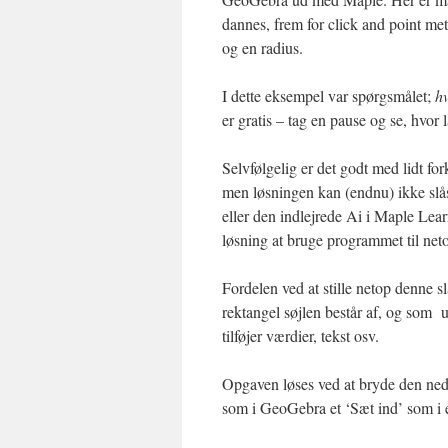
dannes, frem for click and point me
og en radius.
I dette eksempel var spørgsmålet;
h
er gratis – tag en pause og se, hvor 
Selvfølgelig er det godt med lidt fo
men løsningen kan (endnu) ikke slås
eller den indlejrede Ai i Maple Learn
løsning at bruge programmet til neto
Fordelen ved at stille netop denne s
rektangel søjlen består af, og som
tilføjer værdier, tekst osv.
Opgaven løses ved at bryde den ned
som i GeoGebra et ‘Sæt ind’ som i 