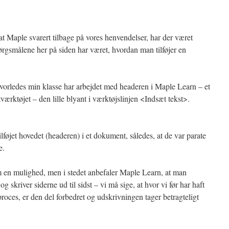
at Maple svarert tilbage på vores henvendelser, har der været
rgsmålene her på siden har været, hvordan man tilføjer en
vorledes min klasse har arbejdet med headeren i Maple Learn – et
ærktøjet – den lille blyant i værktøjslinjen <Indsæt tekst>.
lføjet hovedet (headeren) i et dokument, således, at de var parate
e.
 en mulighed, men i stedet anbefaler Maple Learn, at man
g skriver siderne ud til sidst – vi må sige, at hvor vi før har haft
oces, er den del forbedret og udskrivningen tager betragteligt