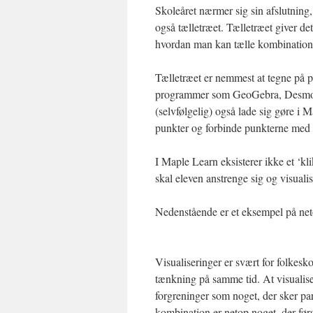
Skoleåret nærmer sig sin afslutnin
også tælletræet. Tælletræet giver det
hvordan man kan tælle kombinatione
Tælletræet er nemmest at tegne på 
programmer som GeoGebra, Desmos 
(selvfølgelig) også lade sig gøre i M
punkter og forbinde punkterne med l
I Maple Learn eksisterer ikke et ‘kl
skal eleven anstrenge sig og visualise
Nedenstående er et eksempel på net
Visualiseringer er svært for folkesko
tænkning på samme tid. At visualise
forgreninger som noget, der sker par
kombination er netop noget, der før