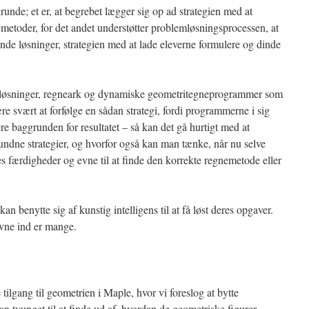
grunde; et er, at begrebet lægger sig op ad strategien med at
emetoder, for det andet understøtter problemløsningsprocessen, at
nde løsninger, strategien med at lade eleverne formulere og dinde
-løsninger, regneark og dynamiske geometritegneprogrammer som
 svært at forfølge en sådan strategi, fordi programmerne i sig
re baggrunden for resultatet – så kan det gå hurtigt med at
ndne strategier, og hvorfor også kan man tænke, når nu selve
s færdigheder og evne til at finde den korrekte regnemetode eller
kan benytte sig af kunstig intelligens til at få løst deres opgaver.
ovne ind er mange.
tilgang til geometrien i Maple, hvor vi foreslog at bytte
tvunget til at finde ud af, hvordan de geometriske figurer