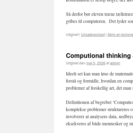
Så derfor bør eleven træne tælletræ
gribes til computeren. Det lyder s
Udgivet i
Uncategorized
|
Skriv en komme
Computional thinking
Udgivet den
maj 5, 2026
af
admin
Ideelt set kan man løse de matemati
forstå og formidle, hvordan en com
problemer af forskellig art, det ma
Definitionen af begrebet ‘Compution
komplekse problemer struktureres o
involverer at analysere data, nedbry
eksekveres af både mennesker og m