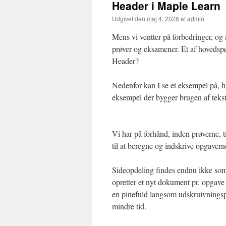
Header i Maple Learn
Udgivet den
maj 4, 2026
af
admin
Mens vi ventter på forbedringer, og 
prøver og eksamener. Et af hovedspø
Header?
Nedenfor kan I se et eksempel på, h
eksempel der bygger brugen af tekstv
Vi har på forhånd, inden prøverne, ti
til at beregne og indskrive opgavern
Sideopdeling findes endnu ikke som
opretter et nyt dokument pr. opgave o
en pinefuld langsom udskruivningspr
mindre tid.