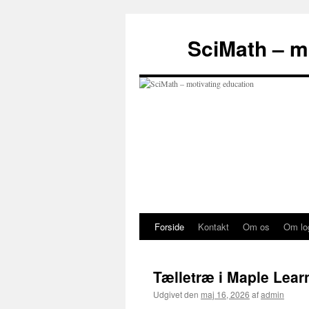
Hop
til
SciMath – m
indhold
Forside
Kontakt
Om os
Om lo
Tælletræ i Maple Learn
Udgivet den
maj 16, 2026
af
admin