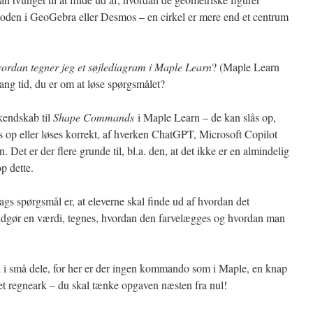
toden i GeoGebra eller Desmos – en cirkel er mere end et centrum
vordan tegner jeg et søjlediagram i Maple Learn
? (Maple Learn
lang tid, du er om at løse spørgsmålet?
rkendskab til
Shape Commands
i Maple Learn – de kan slås op,
 op eller løses korrekt, af hverken ChatGPT, Microsoft Copilot
. Det er der flere grunde til, bl.a. den, at det ikke er en almindelig
p dette.
lags spørgsmål er, at eleverne skal finde ud af hvordan det
 udgør en værdi, tegnes, hvordan den farvelægges og hvordan man
 i små dele, for her er der ingen kommando som i Maple, en knap
et regneark – du skal tænke opgaven næsten fra nul!