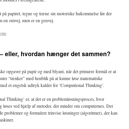
et på papiret, tegne og træne sin motoriske hukommelse før der
om en omvej, men er en genvej.
ntar
 – eller, hvordan hænger det sammen?
ske opgaver på papir og med blyant, når det primære formål er at
puter “tænker” med henblik på at kunne løse matematiske
n med et engelsk udtryk kalder for ‘Computional Thinking’.
al Thinking’ er, at det er en problemløsningsproces, hvor
g løses ved hjælp af metoder, der minder om computernes. Det
de problemer og formulere trinvise løsninger (algoritmer), der kan
askiner.