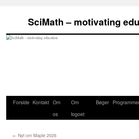
Hop
til
SciMath – motivating ed
indhold
Forside
Kontakt
Om
Om
Bøger
Programme
os
logoet
←
Nyt om Maple 2026