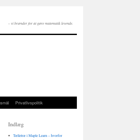
– vi brænder for at gøre matematik levende.
gsmål
Privatlivspolitik
Indlæg
Tælletræ i Maple Learn – hvorfor