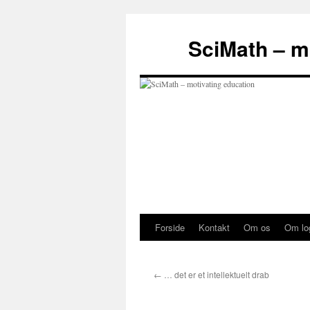
Hop
til
SciMath – m
indhold
Forside
Kontakt
Om os
Om lo
←
… det er et intellektuelt drab