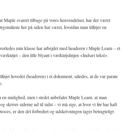
at Maple svarert tilbage på vores henvendelser, har der været
rgsmålene her på siden har været, hvordan man tilføjer en
vorledes min klasse har arbejdet med headeren i Maple Learn – et
ærktøjet – den lille blyant i værktøjslinjen <Indsæt tekst>.
lføjet hovedet (headeren) i et dokument, således, at de var parate
e.
 en mulighed, men i stedet anbefaler Maple Learn, at man
g skriver siderne ud til sidst – vi må sige, at hvor vi før har haft
oces, er den del forbedret og udskrivningen tager betragteligt