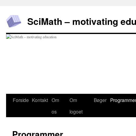
Hop
til
SciMath – motivating ed
indhold
Forside
Kontakt
Om
Om
Bøger
Programme
os
logoet
Programmer