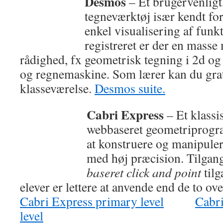
Desmos
– Et brugervenligt
tegneværktøj især kendt for
enkel visualisering af funkt
registreret er der en masse 
rådighed, fx geometrisk tegning i 2d og
og regnemaskine. Som lærer kan du gratis
klasseværelse.
Desmos suite.
Cabri Express
– Et klass
webbaseret geometri­progra
at konstruere og manipuler
med høj præcision. Tilgan
baseret click and point
tilg
elever er lettere at anvende end de to 
Cabri Express primary level
Cabri
level